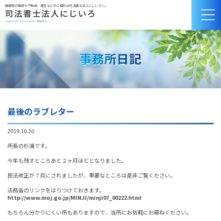
岡崎市の相続や不動産、遺言などのご相談は司法書士法人にじいろへ。
司法書士法人にじいろ
Judicial Scrivener
Nijiiro
最後のラブレター
2019.10.30
所長の杉浦です。
今年も残すところあと２ヶ月ほどとなりました。
民法改正が７月にされましたが、重要なところは是非ご覧ください。
法務省のリンクをはりつけておきます。
http://www.moj.go.jp/MINJI/minji07_00222.html
もちろん分かりにくい所もありますので、当所にお気軽にお尋ねください。